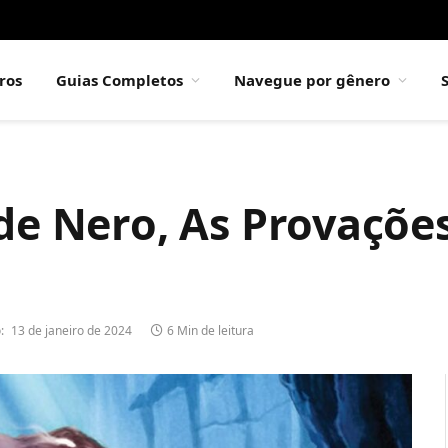
ros
Guias Completos
Navegue por gênero
de Nero, As Provaçõe
:
13 de janeiro de 2024
6 Min de leitura