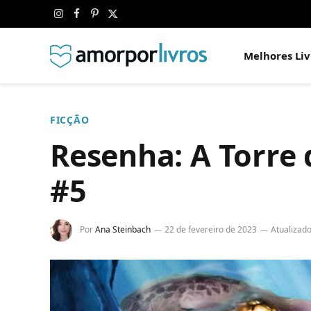
Instagram
Facebook
Pinterest
X
(Twitter)
Melhores Liv
FICÇÃO
Resenha: A Torre 
#5
Por
Ana Steinbach
22 de fevereiro de 2023
Atualizado