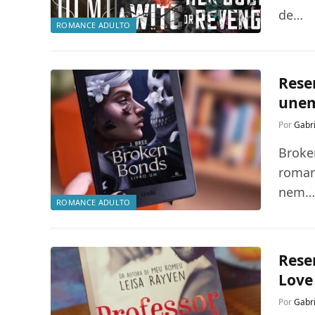
de…
ROMANCE ADULTO
Rese
une
Por
Gabri
Broke
roman
nem
ROMANCE ADULTO
Rese
Love
Por
Gabri