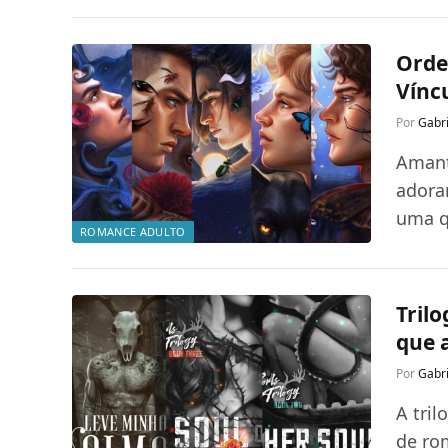
Orde
Vínc
Por
Gabri
Amant
adora
uma q
ROMANCE ADULTO
Trilo
que a
Por
Gabri
A tri
de ro