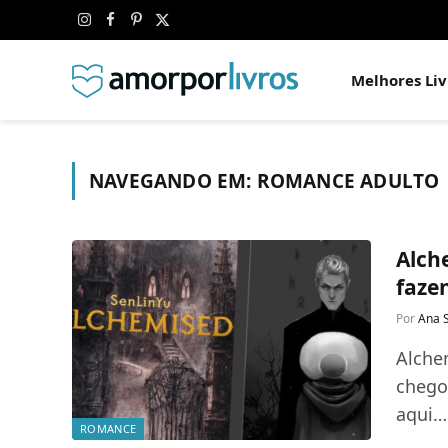
Instagram
Facebook
Pinterest
X
(Twitter)
Melhores Liv
NAVEGANDO EM:
ROMANCE ADULTO
Alche
faze
Por
Ana 
Alche
chego
aqui…
ROMANCE