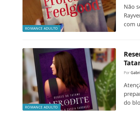
Não s
Rayve
com 
ROMANCE ADULTO
Rese
Tat
Por
Gabri
Atenç
prepar
do bl
ROMANCE ADULTO