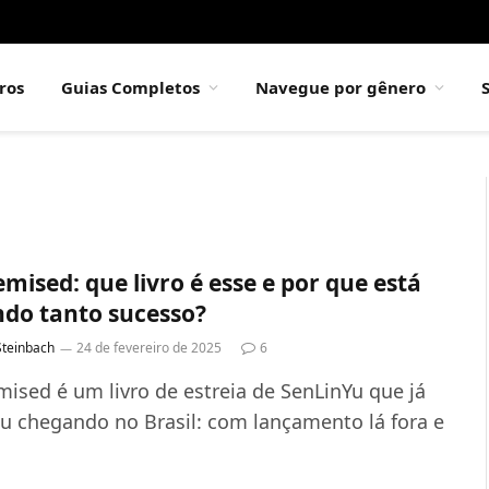
ros
Guias Completos
Navegue por gênero
mised: que livro é esse e por que está
ndo tanto sucesso?
Steinbach
24 de fevereiro de 2025
6
mised é um livro de estreia de SenLinYu que já
u chegando no Brasil: com lançamento lá fora e