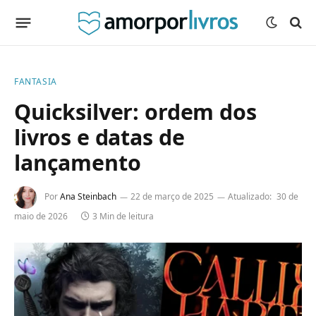
FANTASIA
Quicksilver: ordem dos
livros e datas de
lançamento
Por
Ana Steinbach
22 de março de 2025
Atualizado:
30 de
maio de 2026
3 Min de leitura