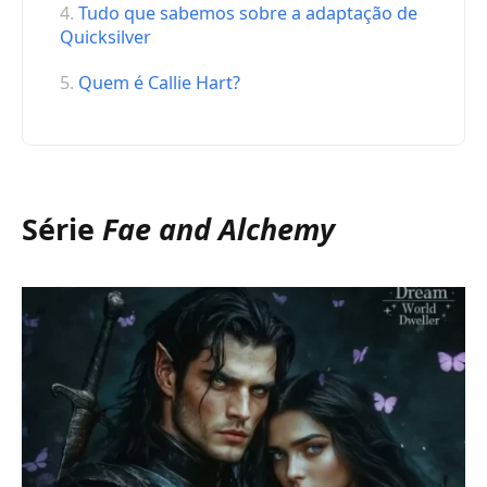
Tudo que sabemos sobre a adaptação de
Quicksilver
Quem é Callie Hart?
Série
Fae and Alchemy