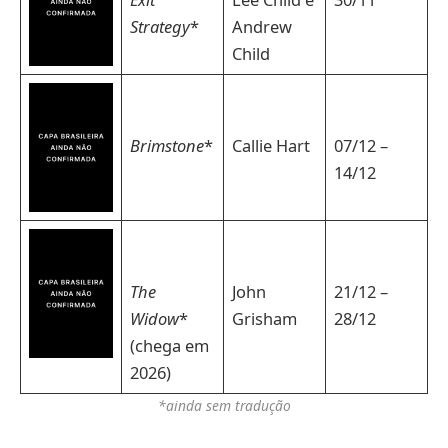
Strategy
*
Andrew
Child
Brimstone
*
Callie Hart
07/12 –
14/12
The
John
21/12 –
Widow
*
Grisham
28/12
(chega em
2026)
*ainda sem tradução