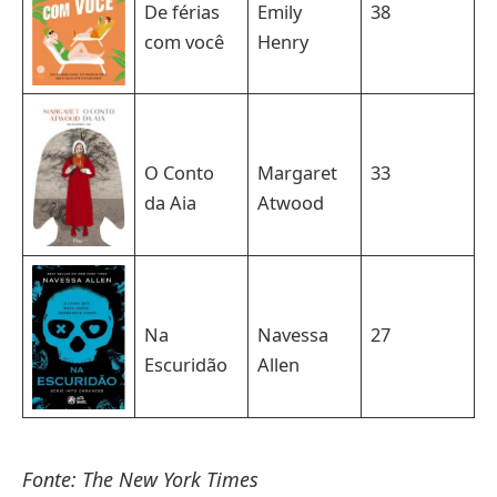
De férias
Emily
38
com você
Henry
O Conto
Margaret
33
da Aia
Atwood
Na
Navessa
27
Escuridão
Allen
Fonte: The New York Times