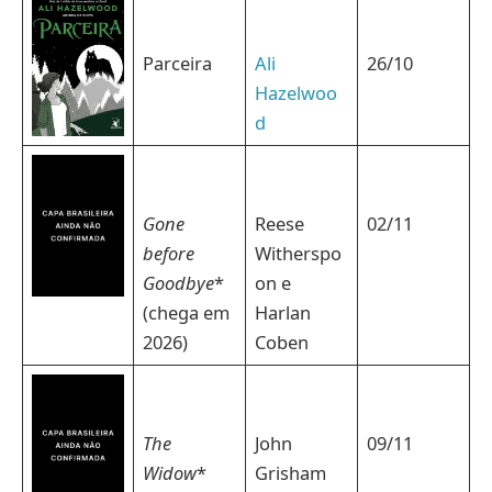
Parceira
Ali
26/10
Hazelwoo
d
Gone
Reese
02/11
before
Witherspo
Goodbye
*
on e
(chega em
Harlan
2026)
Coben
The
John
09/11
Widow
*
Grisham