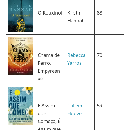
O Rouxinol
Kristin
88
Hannah
Chama de
Rebecca
70
Ferro,
Yarros
Empyrean
#2
É Assim
Colleen
59
que
Hoover
Começa, É
Assim que