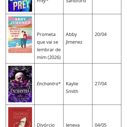
Prey*
Sandford
Prometa
Abby
20/04
que vai se
Jimenez
lembrar de
mim (2026)
Enchantra*
Kaylie
27/04
Smith
Divórcio
Jeneva
04/05