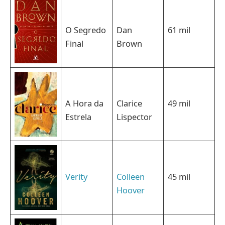
O Segredo
Dan
61 mil
Final
Brown
A Hora da
Clarice
49 mil
Estrela
Lispector
Verity
Colleen
45 mil
Hoover