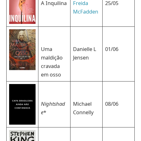
A Inquilina
Freida
25/05
McFadden
Uma
Danielle L
01/06
maldição
Jensen
cravada
em osso
Nightshad
Michael
08/06
e
*
Connelly