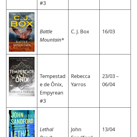
#3
Battle
C. J. Box
16/03
Mountain
*
Tempestad
Rebecca
23/03 –
e de Ônix,
Yarros
06/04
Empyrean
#3
Lethal
John
13/04