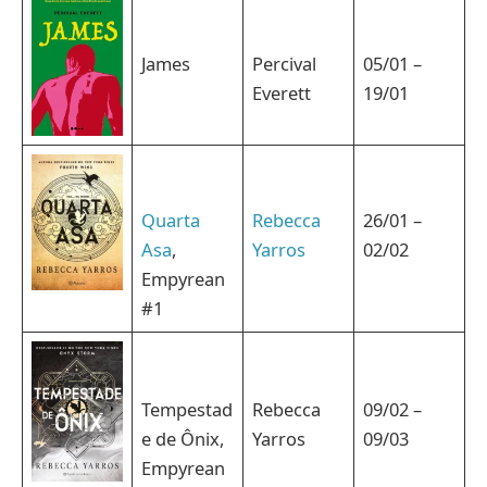
James
Percival
05/01 –
Everett
19/01
Quarta
Rebecca
26/01 –
Asa
,
Yarros
02/02
Empyrean
#1
Tempestad
Rebecca
09/02 –
e de Ônix,
Yarros
09/03
Empyrean