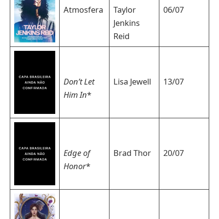
Atmosfera
Taylor
06/07
Jenkins
Reid
Don’t Let
Lisa Jewell
13/07
Him In
*
Edge of
Brad Thor
20/07
Honor
*