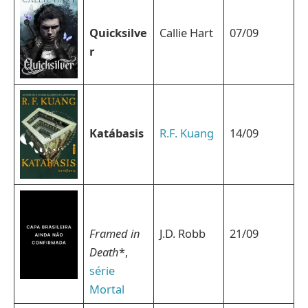
Quicksilve
Callie Hart
07/09
r
Katábasis
R.F. Kuang
14/09
Framed in
J.D. Robb
21/09
Death
*,
série
Mortal