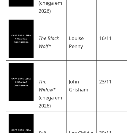
(chega em
2026)
The Black
Louise
16/11
Wolf*
Penny
The
John
23/11
Widow
*
Grisham
(chega em
2026)
Exit
Lee Child e
30/11