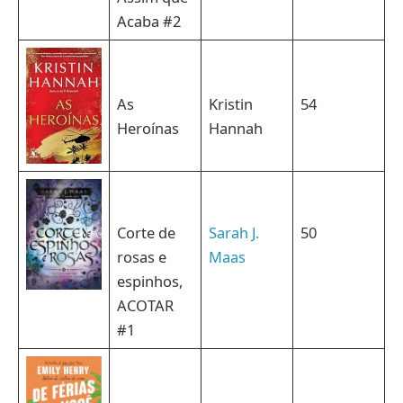
Acaba #2
As
Kristin
54
Heroínas
Hannah
Corte de
Sarah J.
50
rosas e
Maas
espinhos,
ACOTAR
#1