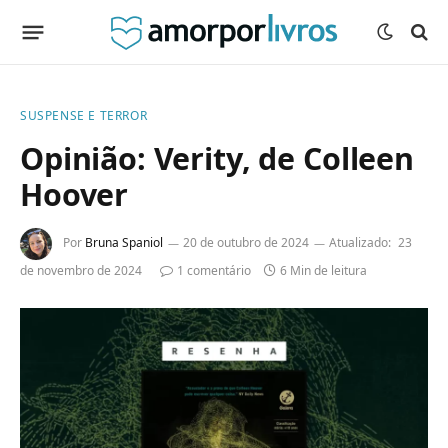
SUSPENSE E TERROR
Opinião: Verity, de Colleen
Hoover
Por
Bruna Spaniol
20 de outubro de 2024
Atualizado:
23
de novembro de 2024
1 comentário
6 Min de leitura