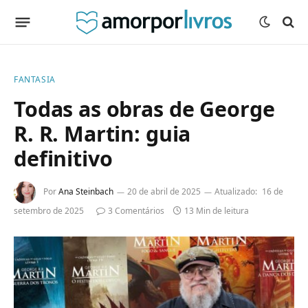
FANTASIA
Todas as obras de George
R. R. Martin: guia
definitivo
Por
Ana Steinbach
20 de abril de 2025
Atualizado:
16 de
setembro de 2025
3 Comentários
13 Min de leitura