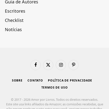
Guia de Autores
Escritores
Checklist
Notícias
Facebook
X
Instagram
Pinterest
(Twitter)
SOBRE
CONTATO
POLÍTICA DE PRIVACIDADE
TERMOS DE USO
© 2017 - 2026 Amor por Livros. Todos os direitos reservados.
Este site usa links afiliados da Amazon; as comissões recebidas, que
não geram nenhum custo extra para você, apoiam nosso trabalho.