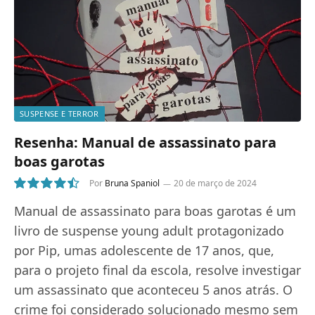
SUSPENSE E TERROR
Resenha: Manual de assassinato para
boas garotas
Por
Bruna Spaniol
20 de março de 2024
9
Manual de assassinato para boas garotas é um
livro de suspense young adult protagonizado
por Pip, umas adolescente de 17 anos, que,
para o projeto final da escola, resolve investigar
um assassinato que aconteceu 5 anos atrás. O
crime foi considerado solucionado mesmo sem