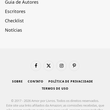
Guia de Autores
Escritores
Checklist
Notícias
Facebook
X
Instagram
Pinterest
(Twitter)
SOBRE
CONTATO
POLÍTICA DE PRIVACIDADE
TERMOS DE USO
© 2017 - 2026 Amor por Livros. Todos os direitos reservados.
Este site usa links afiliados da Amazon; as comissões recebidas, que