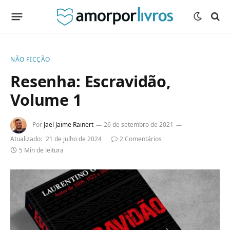
NÃO FICÇÃO
Resenha: Escravidão,
Volume 1
Por
Jael Jaime Rainert
26 de setembro de 2021
Atualizado:
21 de julho de 2024
2 Comentários
5 Min de leitura