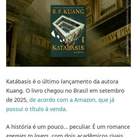
Katábasis é o último lançamento da autora
Kuang. O livro chegou no Brasil em setembro
de 2025,
de acordo com a Amazon, que já
possui o título à venda
.
A história é um pouco… peculiar. É um romance
enemies to lovers
, com dois acadêmicos rivais.