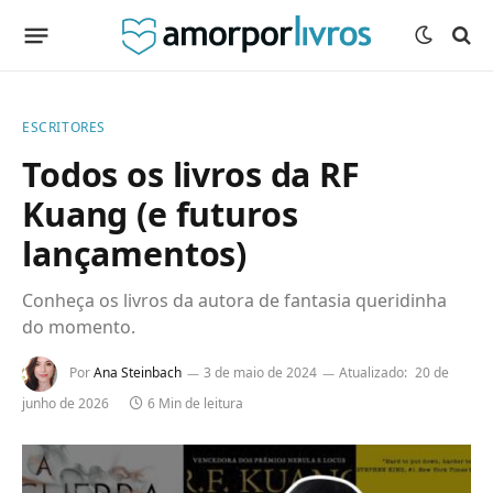
ESCRITORES
Todos os livros da RF
Kuang (e futuros
lançamentos)
Conheça os livros da autora de fantasia queridinha
do momento.
Por
Ana Steinbach
3 de maio de 2024
Atualizado:
20 de
junho de 2026
6 Min de leitura