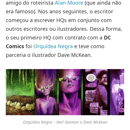
amigo do roteirista
Alan Moore
(que ainda não
era famoso). Nos anos seguintes, o escritor
começou a escrever HQs em conjunto com
outros escritores ou ilustradores. Dessa forma,
o seu primeiro HQ com contrato com a
DC
Comics
foi
Orquídea Negra
e teve como
parceria o ilustrador Dave McKean.
Orquídea Negra – Neil Gaiman e Dave McKean