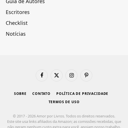
Guia de Autores
Escritores
Checklist
Notícias
Facebook
X
Instagram
Pinterest
(Twitter)
SOBRE
CONTATO
POLÍTICA DE PRIVACIDADE
TERMOS DE USO
© 2017 - 2026 Amor por Livros. Todos os direitos reservados.
Este site usa links afiliados da Amazon; as comissões recebidas, que
não geram nenhum custo extra para você, apoiam nosso trabalho.