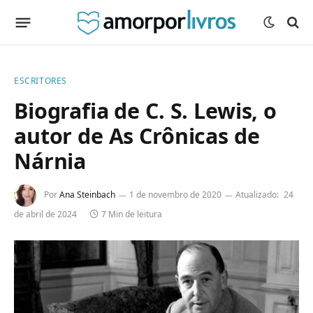
ESCRITORES
Biografia de C. S. Lewis, o
autor de As Crônicas de
Nárnia
Por
Ana Steinbach
1 de novembro de 2020
Atualizado:
24
de abril de 2024
7 Min de leitura