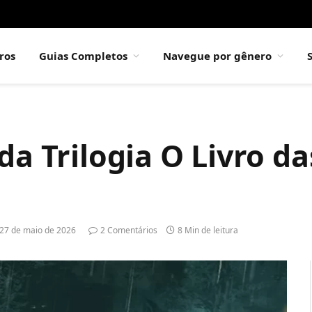
ros
Guias Completos
Navegue por gênero
da Trilogia O Livro d
27 de maio de 2026
2 Comentários
8 Min de leitura