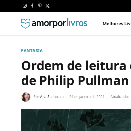
Instagram
Facebook
Pinterest
X
(Twitter)
Melhores Liv
FANTASIA
Ordem de leitura 
de Philip Pullman
Por
Ana Steinbach
24 de janeiro de 2021
Atualizado: