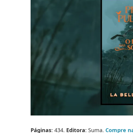
Páginas
: 434.
Editora
: Suma.
Compre n