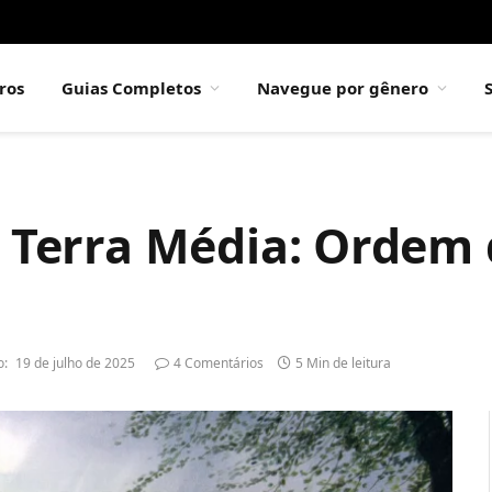
ros
Guias Completos
Navegue por gênero
a Terra Média: Ordem 
o:
19 de julho de 2025
4 Comentários
5 Min de leitura