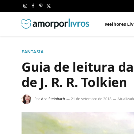
Instagram
Facebook
Pinterest
X
(Twitter)
Melhores Liv
FANTASIA
Guia de leitura d
de J. R. R. Tolkien
Por
Ana Steinbach
21 de setembro de 2018
Atualizad