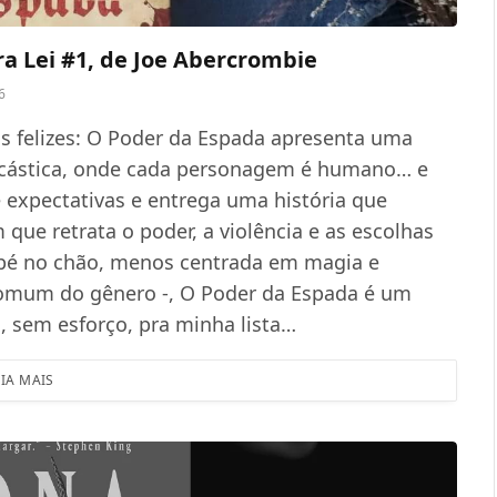
ra Lei #1, de Joe Abercrombie
6
is felizes: O Poder da Espada apresenta uma
arcástica, onde cada personagem é humano… e
e expectativas e entrega uma história que
 que retrata o poder, a violência e as escolhas
 pé no chão, menos centrada em magia e
-comum do gênero -, O Poder da Espada é um
, sem esforço, pra minha lista…
EIA MAIS