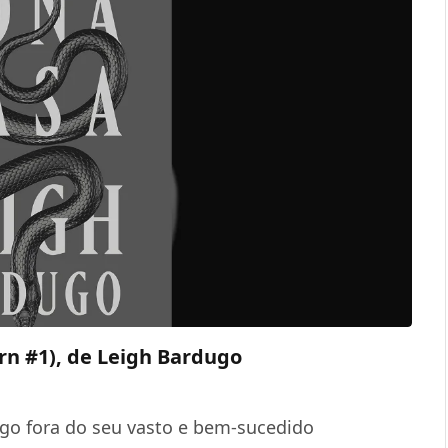
rn #1), de Leigh Bardugo
ugo fora do seu vasto e bem-sucedido