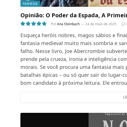
FANTASIA
Opinião: O Poder da Espada, A Primei
Por
Ana Steinbach
24 de maio de 2025
9.5
Esqueça heróis nobres, magos sábios e fina
fantasia medieval muito mais sombria e s
falho. Nesse livro, Joe Abercrombie subvert
prende pela crueza, ironia e inteligência com
morais. Se você procura uma fantasia mais
batalhas épicas – ou só quer sair do lugar
bom candidato à próxima leitura. Ele entrou
L