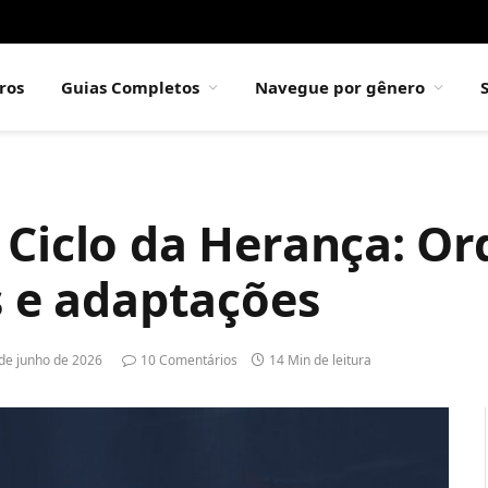
ros
Guias Completos
Navegue por gênero
 Ciclo da Herança: O
s e adaptações
de junho de 2026
10 Comentários
14 Min de leitura