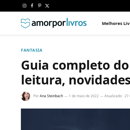
Instagram
Facebook
Pinterest
X
(Twitter)
Melhores Liv
FANTASIA
Guia completo do
leitura, novidade
Por
Ana Steinbach
1 de maio de 2022
Atualizado:
27 