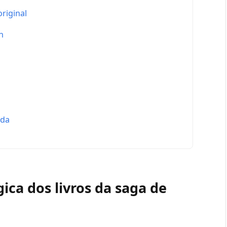
original
n
ada
ica dos livros da saga de