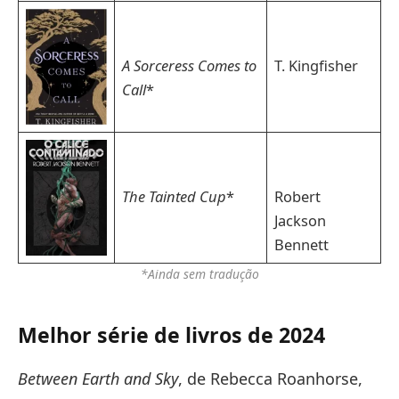
A Sorceress Comes to
T. Kingfisher
Call
*
The Tainted Cup
*
Robert
Jackson
Bennett
*Ainda sem tradução
Melhor série de livros de 2024
Between Earth and Sky
, de Rebecca Roanhorse,