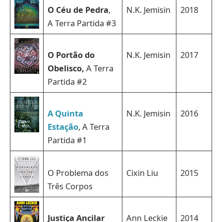
O Céu de Pedra
,
N.K. Jemisin
2018
A Terra Partida #3
O Portão do
N.K. Jemisin
2017
Obelisco,
A Terra
Partida #2
A Quinta
N.K. Jemisin
2016
Estação
, A Terra
Partida #1
O Problema dos
Cixin Liu
2015
Três Corpos
Justiça Ancilar
Ann Leckie
2014