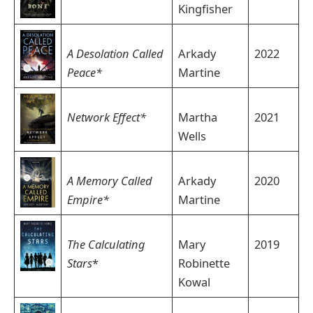
Kingfisher
A Desolation Called
Arkady
2022
Peace*
Martine
Network Effect*
Martha
2021
Wells
A Memory Called
Arkady
2020
Empire*
Martine
The Calculating
Mary
2019
Stars
*
Robinette
Kowal