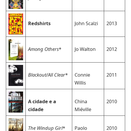
Redshirts
John Scalzi
2013
Among Others
*
Jo Walton
2012
Blackout/All Clear
*
Connie
2011
Willis
A cidade e a
China
2010
cidade
Miéville
The Windup Girl
*
Paolo
2010