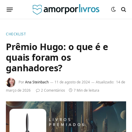
CHECKLIST
Prêmio Hugo: o que é e
quais foram os
ganhadores?
Por
Ana Steinbach
11 de agosto de 2024
Atualizado:
14 de
março de 2026
2 Comentários
7 Min de leitura