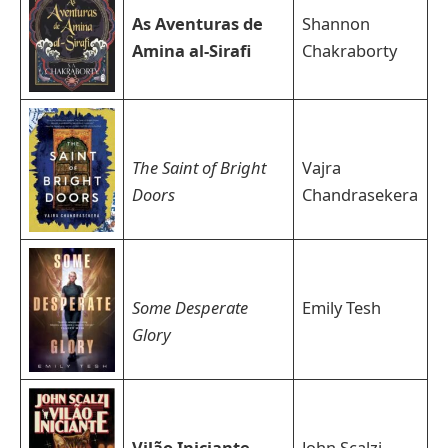
As Aventuras de
Shannon
Amina al-Sirafi
Chakraborty
The Saint of Bright
Vajra
Doors
Chandrasekera
Some Desperate
Emily Tesh
Glory
Vilão Iniciante
John Scalzi