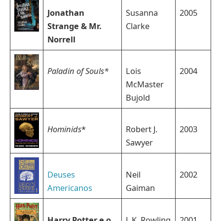
Jonathan
Susanna
2005
Strange & Mr.
Clarke
Norrell
Paladin of Souls*
Lois
2004
McMaster
Bujold
Hominids
*
Robert J.
2003
Sawyer
Deuses
Neil
2002
Americanos
Gaiman
Harry Potter e o
J. K. Rowling
2001