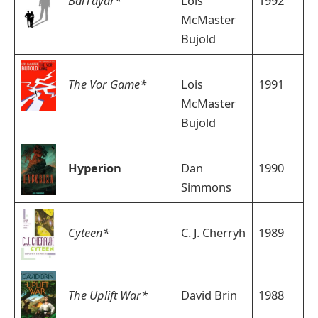
Barrayar*
Lois
1992
McMaster
Bujold
The Vor Game*
Lois
1991
McMaster
Bujold
Hyperion
Dan
1990
Simmons
Cyteen*
C. J. Cherryh
1989
The Uplift War*
David Brin
1988