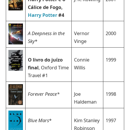
Cálice de Fogo,
Harry Potter
#4
A Deepness in the
Vernor
2000
Sky
*
Vinge
O livro do juízo
Connie
1999
final
, Oxford Time
Willis
Travel #1
Forever Peace*
Joe
1998
Haldeman
Blue Mars
*
Kim Stanley
1997
Robinson