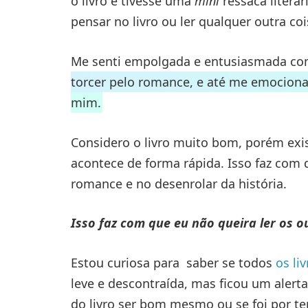
o livro e tivesse uma
mini
ressaca literár
pensar no livro ou ler qualquer outra co
Me senti empolgada e entusiasmada com
torcer pelo romance, e até me emociona
mim.
Considero o livro muito bom, porém exis
acontece de forma rápida. Isso faz com q
romance e no desenrolar da história.
Isso faz com que eu não queira ler os o
Estou curiosa para saber se todos
os li
leve e descontraída, mas ficou um alerta
do livro ser bom mesmo ou se foi por t