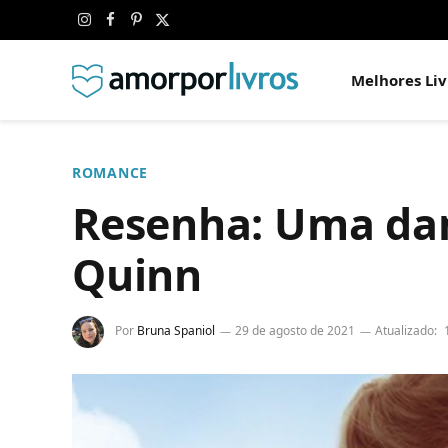
Instagram
Facebook
Pinterest
X
(Twitter)
Melhores Liv
ROMANCE
Resenha: Uma dam
Quinn
Por
Bruna Spaniol
29 de agosto de 2021
Atualizado: