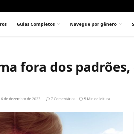
ros
Guias Completos
Navegue por gênero
a fora dos padrões, d
16 de dezembro de 2023
7 Comentários
5 Min de leitura