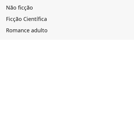
Não ficção
Ficção Científica
Romance adulto
CONTEÚDOS
Melhores Livros
Guia de Séries
Guia de Autores
Escritores
Checklist
Notícias