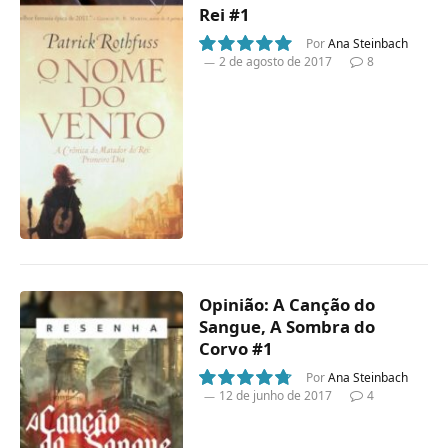
Rei #1
Por
Ana Steinbach
2 de agosto de 2017
8
10
Opinião: A Canção do
Sangue, A Sombra do
Corvo #1
Por
Ana Steinbach
12 de junho de 2017
4
9.5