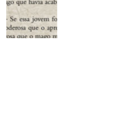
As minhas leituras de 2017
Por
Ana Steinbach
26 de dezembro
de 2017