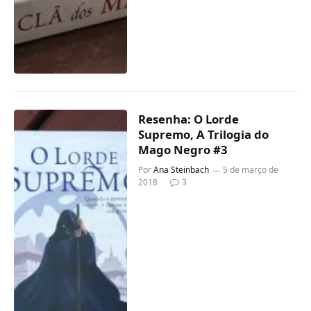
Resenha: O Lorde
Supremo, A Trilogia do
Mago Negro #3
Por
Ana Steinbach
5 de março de
2018
3