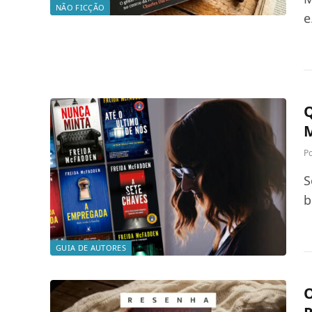
NÃO FICÇÃO
e
Q
P
S
b
GUIA DE AUTORES
O