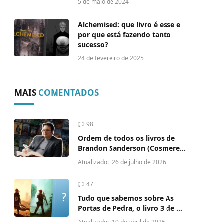
5 de maio de 2024
Alchemised: que livro é esse e
por que está fazendo tanto
sucesso?
24 de fevereiro de 2025
MAIS
COMENTADOS
98
Ordem de todos os livros de
Brandon Sanderson (Cosmere,
Cytoverse e outros)
Atualizado:
26 de julho de 2026
47
Tudo que sabemos sobre As
Portas de Pedra, o livro 3 de A
Crônica do Matador do Rei
Atualizado:
19 de abril de 2026