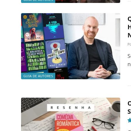
Q
H
N
P
S
n
GUIA DE AUTORES
O
S