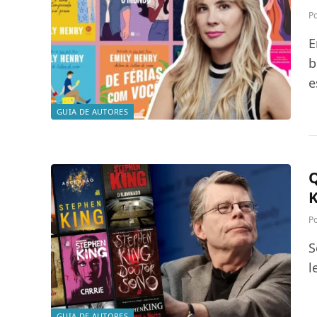
P
E
b
e
GUIA DE AUTORES
Q
K
P
S
l
GUIA DE AUTORES