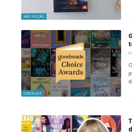
NÃO FICÇÃO
G
t
P
O
p
d
CHECKLIST
T
d