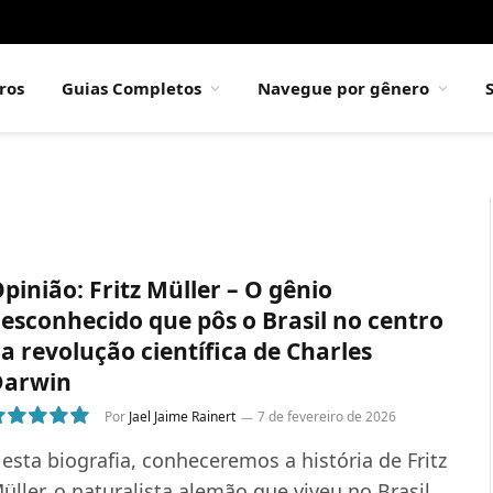
ros
Guias Completos
Navegue por gênero
pinião: Fritz Müller – O gênio
esconhecido que pôs o Brasil no centro
a revolução científica de Charles
Darwin
Por
Jael Jaime Rainert
7 de fevereiro de 2026
0
esta biografia, conheceremos a história de Fritz
üller, o naturalista alemão que viveu no Brasil