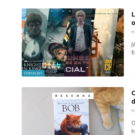
L
o
P
J
f
CHECKLIST
O
d
P
O
h