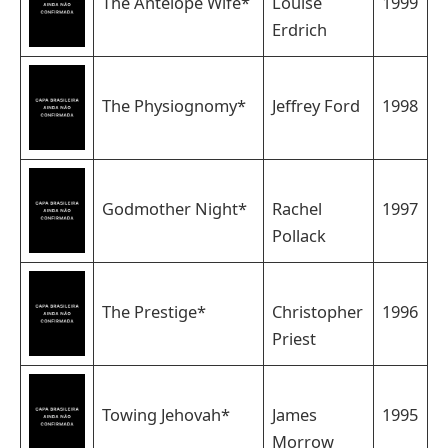
The Antelope Wife*
Louise
1999
Erdrich
The Physiognomy*
Jeffrey Ford
1998
Godmother Night*
Rachel
1997
Pollack
The Prestige*
Christopher
1996
Priest
Towing Jehovah*
James
1995
Morrow