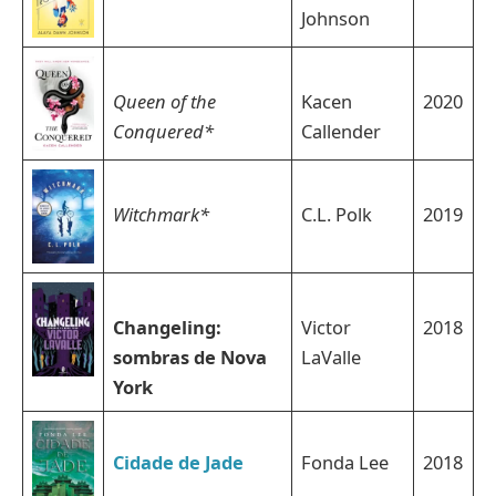
Johnson
Queen of the
Kacen
2020
Conquered*
Callender
Witchmark*
C.L. Polk
2019
Changeling:
Victor
2018
sombras de Nova
LaValle
York
Cidade de Jade
Fonda Lee
2018