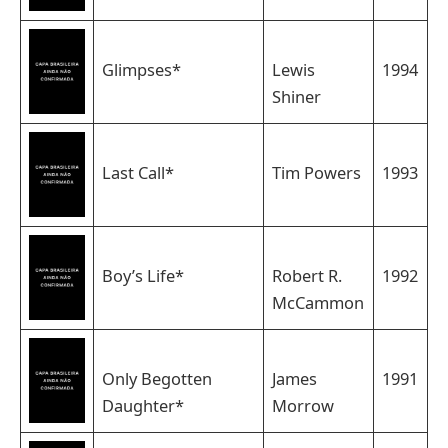
Glimpses*
Lewis
1994
Shiner
Last Call*
Tim Powers
1993
Boy’s Life*
Robert R.
1992
McCammon
Only Begotten
James
1991
Daughter*
Morrow