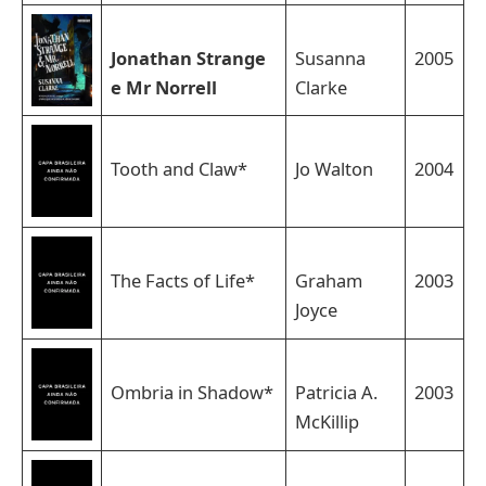
Jonathan Strange
Susanna
2005
e Mr Norrell
Clarke
Tooth and Claw*
Jo Walton
2004
The Facts of Life*
Graham
2003
Joyce
Ombria in Shadow*
Patricia A.
2003
McKillip