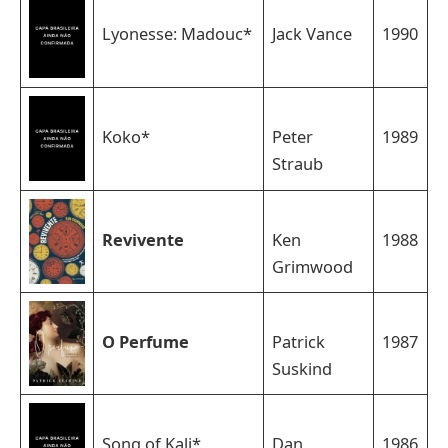
Lyonesse: Madouc*
Jack Vance
1990
Koko*
Peter
1989
Straub
Revivente
Ken
1988
Grimwood
O Perfume
Patrick
1987
Suskind
Song of Kali*
Dan
1986